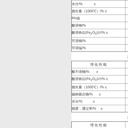
水分/%
≤
烧矢量（1000
℃）
/%
≤
PH
值
酸溶物/%
酸溶铁(以Fe
O
)计/% ≤
2
3
可溶铜/%
可溶锰/%
理 化 性 能
酸不溶物/%
≥
酸溶铁(以Fe
O
)计/% ≤
2
3
烧矢量（1000
℃）
/%
≤
磁铁吸出物/%
≤
水分/%
≤
细度，通过率/%
≥
理 化 性 能