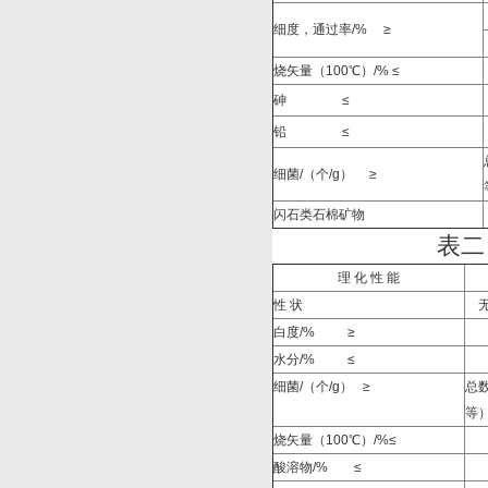
细度，通过率/%
≥
烧矢量（100
℃）
/%
≤
砷
≤
铅
≤
细菌/（个/g）
≥
闪石类石棉矿物
表二
理 化 性 能
性 状
白度/%
≥
水分/%
≤
细菌/（个/g）
≥
总
等
烧矢量（100
℃）
/%
≤
酸溶物/%
≤