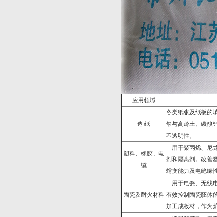
应用领域
各类纸张及纸板的
造 纸
够与高岭土、碳酸
不透明性。
用于聚丙烯、尼
塑料、橡胶、电
剂和隔离剂。改善
缆
蠕变能力及电绝缘
用于电瓷、无线
陶瓷及耐火材料
有效控制陶瓷胚体
加工成板材，作为