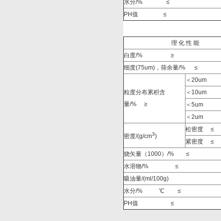
水分/%
≤
PH
值
≤
理 化 性 能
白度/%
≥
细度(75um)，筛余量/%
≤
＜20um
粒度分布累积含
＜10um
量/%
≥
＜5um
＜2um
松密度
≤
3
密度/(g/cm
)
紧密度
≤
烧矢量（1000
）
/%
≤
水溶物/%
≤
吸油量/(ml/100g)
水分/%
℃
≤
PH
值
≤