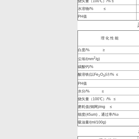
烧矢量（100
℃）
/%
≤
水溶物/%
≤
PH
值
理 化 性 能
白度/%
≥
2
尘埃/(mm
/g)
碳酸钙/%
酸溶铁(以Fe
O
)计/% ≤
2
3
PH
值
水分/%
≤
烧矢量（100
℃）
/%
≤
磨耗值(铜网)/mg
≤
细度(45um)，通过率/%≥
吸油量/(ml/100g)