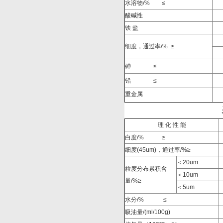
水溶物/%
≤
酸碱性
铁 盐
细度，通过率/% ≥
砷
≤
铅
≤
重金属
理 化 性 能
白度/%
≥
细度(45um)，通过率/%≥
＜20um
粒度分布累积含
＜10um
量/%≥
＜5um
水分/%
≤
吸油量/(ml/100g)