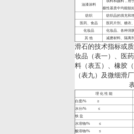
填料和颜料，用
油漆涂料
极性基质中均能较
纺织
纺织品的填充和
医药、食品
医药片剂、糖衣
化妆品
化妆品、各种润
其 他
减磨材料、隔离
滑石的技术指标或质
妆品（表一）、医药
料（表五）、橡胶（
（表九）及微细滑厂粉
理 化 性 能
白度/%
≥
水分/%
≤
铁 盐
水溶物/%
≤
酸溶物/%
≤