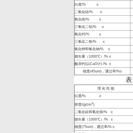
白度/%
≥
二氧化硅/%
≥
氧化镁/%
≥
三氧化二铝/%
≤
氧化钙/%
≥
三氧化二铁/%
≤
氧化钾和氧化钠
/%
≤
烧矢量（1000
℃）
/%
≤
酸溶钙
(
以
CaO
计
)
/%
≤
细度(45um)，通过率/%≥
表
理 化 性 能
白度/%
≥
3
密度/(g/cm
)
二氧化硅和氧化镁/%
≥
烧矢量（1000
℃）
/%
≤
细度(75um)，通过率/% ≥