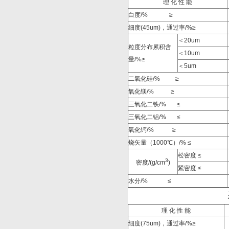
理 化 性 能
白度/%
≥
细度(45um)，通过率/%≥
＜20um
粒度分布累积含
＜10um
量/%≥
＜5um
二氧化硅/%
≥
氧化镁/%
≥
三氧化二铁/%
≤
三氧化二铝/%
≤
氧化钙/%
≥
烧矢量（1000
℃）
/%
≤
松密度 ≤
3
密度/(g/cm
)
紧密度 ≤
水分/%
≤
理 化 性 能
细度(75um)，通过率/%≥